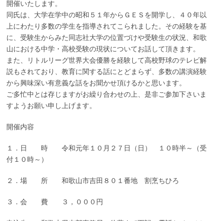
開催いたします。
同氏は、大学在学中の昭和５１年からＧＥＳを開学し、４０年以
上にわたり多数の学生を指導されてこられました。その経験を基
に、受験生からみた同志社大学の位置づけや受験生の状況、和歌
山における中学・高校受験の現状についてお話して頂きます。
また、リトルリーグ世界大会優勝を経験して高校野球のテレビ解
説もされており、教育に関する話にとどまらず、多数の講演経験
から興味深い有意義な話をお聞かせ頂けるかと思います。
ご多忙中とは存じますがお繰り合わせの上、是非ご参加下さいま
すようお願い申し上げます。
開催内容
１．日 時 令和元年１０月２７日（日） １０時半～（受
付１０時～）
２．場 所 和歌山市吉田８０１番地 割烹ちひろ
３．会 費 ３，０００円